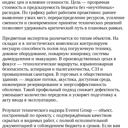
индекс цен и влияние сезонности. Цель — прозрачная
стоимость и предсказуемость бюджета без «неучтённых»
расходов. По графику работ работаем проактивно: раннее
выявление узких мест, перераспределение ресурсов, усиление
сменности и своевременное принятие технических решений
позволяют удерживать критический путь в плановых рамках.
Предметная экспертиза различается по типам объектов. На
складах и в логистических комплексах контролируем
несущую способность полов под погрузочную технику,
доковое оборудование, пожарную зонировку, системы
дымоудаления и эвакуацию. В производственных цехах в
фокусе — технологические маршруты, взрывопожарная
безопасность, аспирация и пылегазоочистка, СЗЗ и
промышленная санитария. В торговых и общественных
зданиях — людские потоки, акустика, доступная среда,
инженерное резервирование и энергоэффективность
оболочки. Такой профильный подход снижает дефектность,
уменьшает количество переделок и ускоряет подготовку к
акту ввода в эксплуатацию..
Результат технического надзора Everest Group — объект,
построенный по проекту, с подтверждённым качеством
скрытых и видимых работ, с полной исполнительной
документацией и соблюдением бюджета и сроков. Если вам