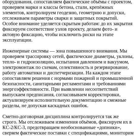
оборудования, сопоставляем фактические объёмы с проектом,
проверяем марки и классы бетона, стали, крепёжных
элементов, контролируем геодезию, геометрию и допуски,
отслеживаем параметры сварки и защитных покрытий.
Особое внимание уделяется скрытым работам: до их закрытия
фиксируем соответствие узлов проекту, делаем фото- и
актовую фиксацию, чтобы исключить риски на этапе
эксплуатации.
Инженерные системы — зона повышенного внимания. Мы
проверяем трассировку сетей, фактические диаметры, уклоны,
тепло- и гидроизоляцию, испытания давлением и вакуумом,
электромонтаж по схемам, селективность и резервирование,
работу автоматики и диспетчеризации. На каждом этапе
сопоставляем решения с нормами пожарной и промышленной
безопасности, санитарными регламентами и требованиями
энергоэффективности. При выявлении несоответствий
выпускаем предписания, согласовываем корректировки,
актуализируем исполнительную документацию и смежные
разделы, не допуская каскадных ошибок.
Сметно-договорная дисциплина контролируется так же
строго. Мы отслеживаем изменения объёмов, фиксируем их в
КС-2/КС-3, предотвращаем необоснованные «допники»,
сверяем фактические поставки с спецификациями, мониторим